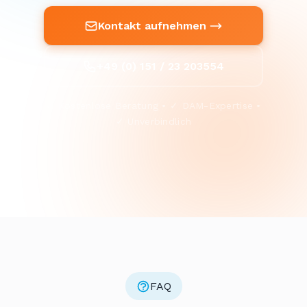
Kontakt aufnehmen
+49 (0) 151 / 23 203554
✓ Kostenlose Beratung • ✓ DAM-Expertise •
✓ Unverbindlich
FAQ