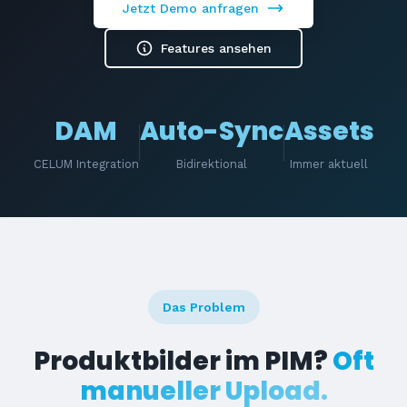
Jetzt Demo anfragen
Features ansehen
DAM
Auto-Sync
Assets
CELUM Integration
Bidirektional
Immer aktuell
Das Problem
Produktbilder im PIM?
Oft
manueller Upload.