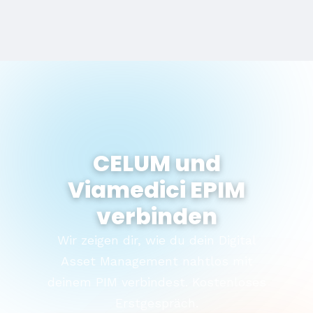
CELUM und
Viamedici EPIM
verbinden
Wir zeigen dir, wie du dein Digital
Asset Management nahtlos mit
deinem PIM verbindest. Kostenloses
Erstgespräch.