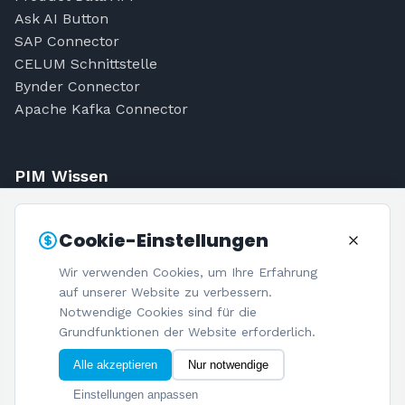
Ask AI Button
SAP Connector
CELUM Schnittstelle
Bynder Connector
Apache Kafka Connector
PIM Wissen
Was ist PIM?
Cookie-Einstellungen
PIM Kosten
PIM-Einführung
Wir verwenden Cookies, um Ihre Erfahrung
PIM-Quiz
auf unserer Website zu verbessern.
Blog
Notwendige Cookies sind für die
Grundfunktionen der Website erforderlich.
Alle akzeptieren
Nur notwendige
Einstellungen anpassen
© 2026 Netzspitze GmbH. Alle Rechte vorbehalten.