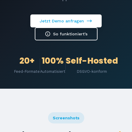
Jetzt Demo anfragen
So funktioniert's
20+
100%
Self-Hosted
Feed-Formate
Automatisiert
DSGVO-konform
Screenshots