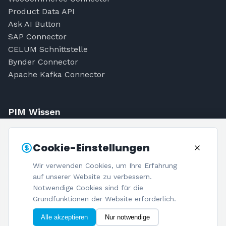
Product Data API
Ask AI Button
SAP Connector
CELUM Schnittstelle
Bynder Connector
Apache Kafka Connector
PIM Wissen
Was ist PIM?
Cookie-Einstellungen
PIM Kosten
PIM-Einführung
Wir verwenden Cookies, um Ihre Erfahrung
PIM-Quiz
auf unserer Website zu verbessern.
Blog
Notwendige Cookies sind für die
Grundfunktionen der Website erforderlich.
Alle akzeptieren
Nur notwendige