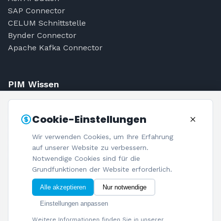
SAP Connector
CELUM Schnittstelle
Bynder Connector
Apache Kafka Connector
PIM Wissen
Was ist PIM?
Cookie-Einstellungen
PIM Kosten
PIM-Einführung
Wir verwenden Cookies, um Ihre Erfahrung
PIM-Quiz
auf unserer Website zu verbessern.
Blog
Notwendige Cookies sind für die
Grundfunktionen der Website erforderlich.
Alle akzeptieren
Nur notwendige
Einstellungen anpassen
© 2026 Netzspitze GmbH. Alle Rechte vorbehalten.
Impressum
Datenschutz
Cookie-Einstellungen
Weitere Informationen finden Sie in unserer