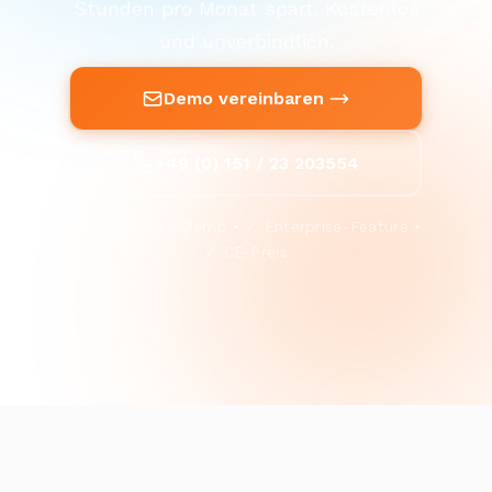
Stunden pro Monat spart. Kostenlos
und unverbindlich.
Demo vereinbaren
+49 (0) 151 / 23 203554
✓ Kostenlose Demo • ✓ Enterprise-Feature •
✓ CE-Preis